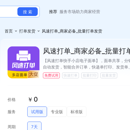
官方
一文读懂服务市场
推荐
服务市场助力商家经营
搜 索
官方
一文读懂服务市场
推荐
服务市场助力商家经营
官方
一文读懂服务市场
首页
打单发货
风速打单_商家必备_批量打单发货
风速打单_商家必备_批量打
【风速打单快手小店电子面单】，面单共享，分
自动发货，智能合并订单，快递单打印、发货单
持批量打印，批量发货，打单发货，超强筛单，
大促
免费试用
快速打单
批量打印
批量发货
地址订单，异常订单检测、订单搜索、快递对账
0
￥
价格
服务
试用版
专业版
标准版
周期
7天